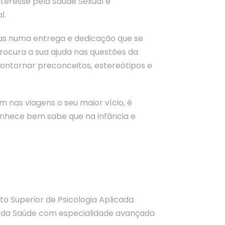
teresse pela Saúde Sexual e
l.
ias numa entrega e dedicação que se
ocura a sua ajuda nas questões da
ontornar preconceitos, estereótipos e
m nas viagens o seu maior vício, é
onhece bem sabe que na infância e
uto Superior de Psicologia Aplicada.
 e da Saúde com especialidade avançada