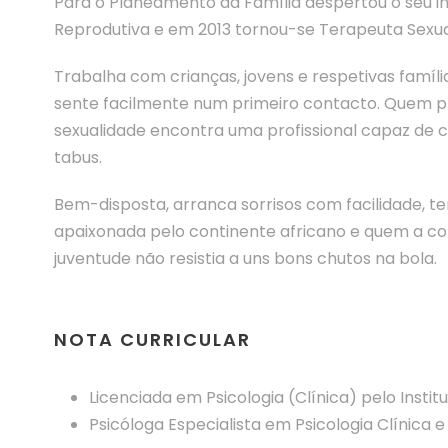
Para o Planeamento da Família despertou o seu in
Reprodutiva e em 2013 tornou-se Terapeuta Sexua
Trabalha com crianças, jovens e respetivas famíl
sente facilmente num primeiro contacto. Quem pr
sexualidade encontra uma profissional capaz de c
tabus.
Bem-disposta, arranca sorrisos com facilidade, te
apaixonada pelo continente africano e quem a c
juventude não resistia a uns bons chutos na bola.
NOTA CURRICULAR
Licenciada em Psicologia (Clínica) pelo Instit
Psicóloga Especialista em Psicologia Clínica