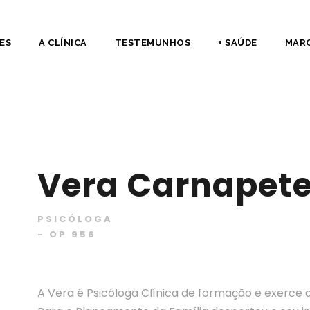
ES
A CLÍNICA
TESTEMUNHOS
+ SAÚDE
MAR
Vera Carnapet
PSICÓLOGA
- OP 956
A Vera é Psicóloga Clínica de formação e exerce 