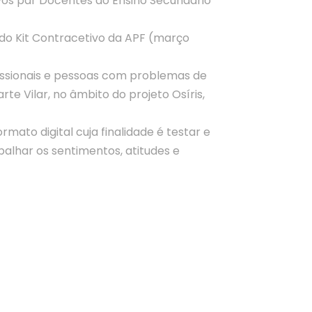
os par Docentes do Ensino Secundário
o do Kit Contracetivo da APF (março
issionais e pessoas com problemas de
rte Vilar, no âmbito do projeto Osíris,
mato digital cuja finalidade é testar e
lhar os sentimentos, atitudes e